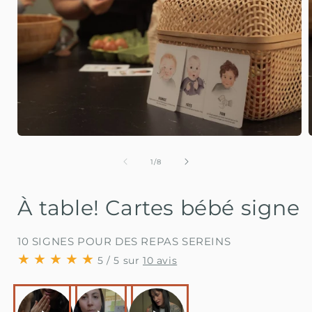
Ouvrir le média 1 dans une fenêtre modale
O
de
1
/
8
À table! Cartes bébé signe
10 SIGNES POUR DES REPAS SEREINS
5 / 5 sur
10 avis