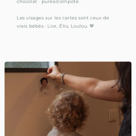
chocolat · purée/compote
Les visages sur les cartes sont ceux de
vrais bébés : Lior, Élio, Loulou. 🤎