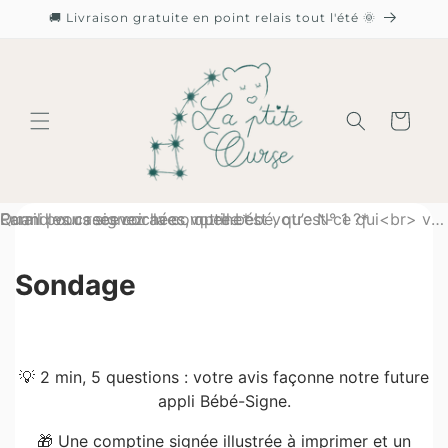
et
🚚 Livraison gratuite en point relais tout l'été 🌞
passer
au
contenu
Panier