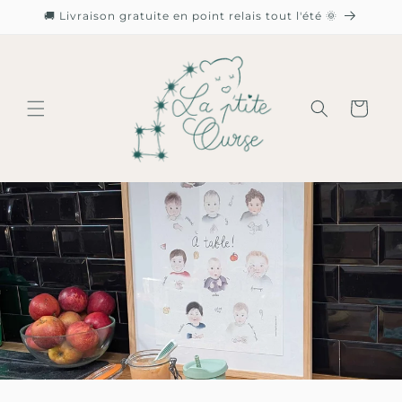
et
🚚 Livraison gratuite en point relais tout l'été 🌞
passer
au
contenu
Panier